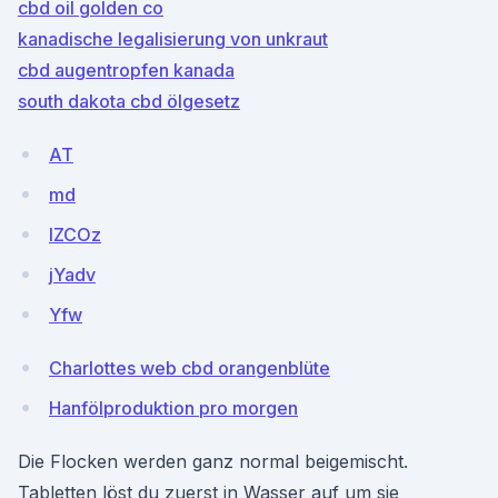
cbd oil golden co
kanadische legalisierung von unkraut
cbd augentropfen kanada
south dakota cbd ölgesetz
AT
md
lZCOz
jYadv
Yfw
Charlottes web cbd orangenblüte
Hanfölproduktion pro morgen
Die Flocken werden ganz normal beigemischt.
Tabletten löst du zuerst in Wasser auf um sie