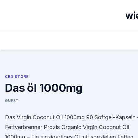
Skip
to
wi
content
CBD STORE
Das öl 1000mg
GUEST
Das Virgin Coconut Oil 1000mg 90 Softgel-Kapseln 
Fettverbrenner Prozis Organic Virgin Coconut Oil
1000mg – Ein einzigartiges Öl mit speziellen Fetten,