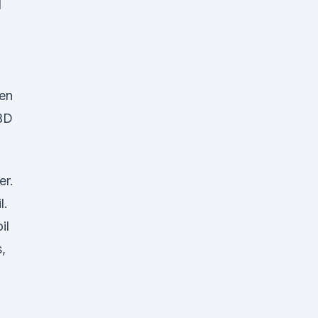
l
en
BD
er.
l.
il
,
.