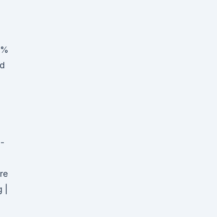
0%
ed
-
re
 |