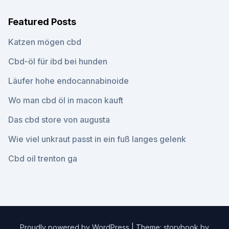
Featured Posts
Katzen mögen cbd
Cbd-öl für ibd bei hunden
Läufer hohe endocannabinoide
Wo man cbd öl in macon kauft
Das cbd store von augusta
Wie viel unkraut passt in ein fuß langes gelenk
Cbd oil trenton ga
Proudly powered by WordPress
|
Theme: storybook by