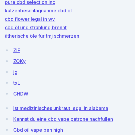
pure cbd selection inc
katzenbeschlagnahme cbd öl
cbd flower legal in wv
cbd öl und strahlung brennt
ätherische öle für tmj schmerzen
ZlF
ZOKy
jg
txL
CHDW
Ist medizinisches unkraut legal in alabama
Kannst du eine cbd vape patrone nachfüllen
Cbd oil vape pen high