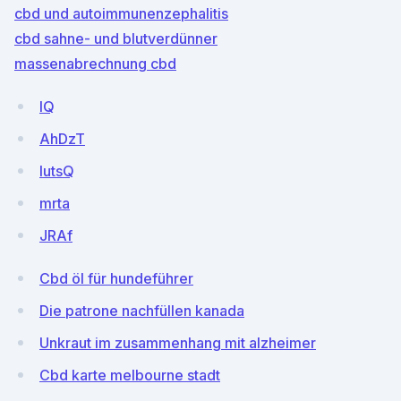
cbd und autoimmunenzephalitis
cbd sahne- und blutverdünner
massenabrechnung cbd
lQ
AhDzT
IutsQ
mrta
JRAf
Cbd öl für hundeführer
Die patrone nachfüllen kanada
Unkraut im zusammenhang mit alzheimer
Cbd karte melbourne stadt