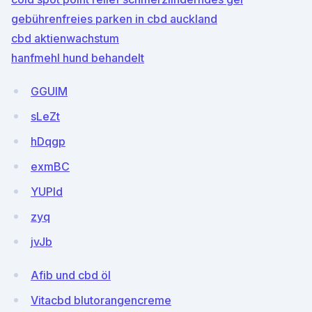
gebührenfreies parken in cbd auckland
cbd aktienwachstum
hanfmehl hund behandelt
GGUlM
sLeZt
hDqgp
exmBC
YUPId
zyq
jvJb
Afib und cbd öl
Vitacbd blutorangencreme