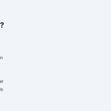
.
r?
en
er
ob