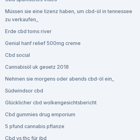
Müssen sie eine lizenz haben, um cbd-öl in tennessee
zu verkaufen_
Erde cbd toms river
Genial hanf relief 500mg creme
Cbd social
Cannabisöl uk gesetz 2018
Nehmen sie morgens oder abends cbd-öl ein_
Südwindsor cbd
Glücklicher cbd wolkengesichtsbericht
Cbd gummies drug emporium
5 pfund cannabis pflanze
Cbd vs thc für ibd