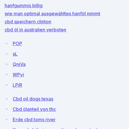
hanfgummis billig
wie man optimal ausgewähltes hanföl nimmt
cbd speichern clinton
cbd öl in australien verboten
POP
sL
QniVa
WPyi
LPiR
Cbd oil dogs texas
Cbd ölanteil von thc
Erde cbd toms river