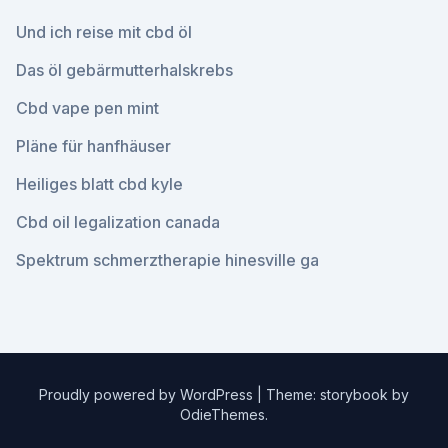
Und ich reise mit cbd öl
Das öl gebärmutterhalskrebs
Cbd vape pen mint
Pläne für hanfhäuser
Heiliges blatt cbd kyle
Cbd oil legalization canada
Spektrum schmerztherapie hinesville ga
Proudly powered by WordPress
|
Theme: storybook by
OdieThemes
.